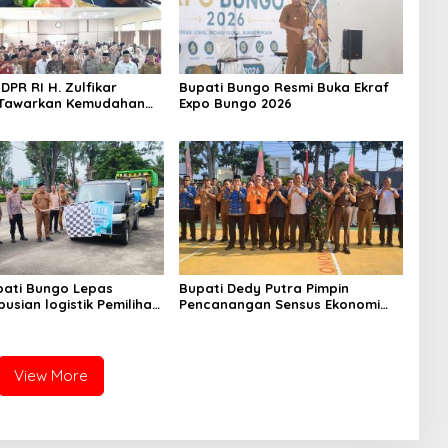
DPR RI H. Zulfikar
Bupati Bungo Resmi Buka Ekraf
Tawarkan Kemudahan
Expo Bungo 2026
aji Hingga Siap Cukupi
an Masyarakat
uhan Khusus
pati Bungo Lepas
Bupati Dedy Putra Pimpin
busian logistik Pemilihan
Pencanangan Sensus Ekonomi
io) Serentak Kabupaten
2026 di Bungo: Pemetaan
hun 2026.
Ekonomi Akurat untuk
Pembangunan Tepat Sasaran
View More