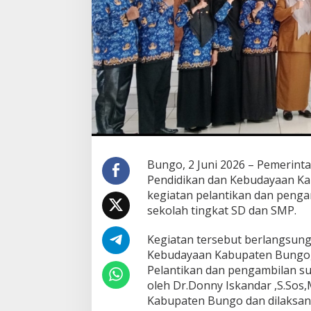
a
l
a
S
e
k
o
l
a
h
S
D
d
Bungo, 2 Juni 2026 – Pemerint
a
Pendidikan dan Kebudayaan K
n
kegiatan pelantikan dan penga
S
sekolah tingkat SD dan SMP.
M
P
,
Kegiatan tersebut berlangsung
D
Kebudayaan Kabupaten Bungo, S
o
Pelantikan dan pengambilan s
r
oleh Dr.Donny Iskandar ,S.Sos,
o
n
Kabupaten Bungo dan dilaksan
g