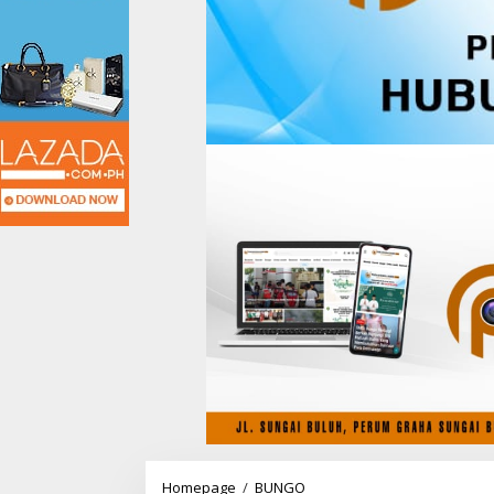
Homepage
/
BUNGO
S