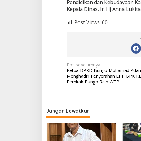
Pendidikan dan Kebudayaan Ka
P
Kepala Dinas, Ir. Hj Anna Lukit
e
n
Post Views:
60
i
n
g
I
k
a
t
a
n
N
Pos sebelumnya
M
Ketua DPRD Bungo Muhamad Adan
a
u
Menghadiri Penyerahan LHP BPK RI
t
v
Pemkab Bungo Raih WTP
u
P
i
e
g
n
d
a
Jangan Lewatkan
i
s
d
i
i
k
p
a
n