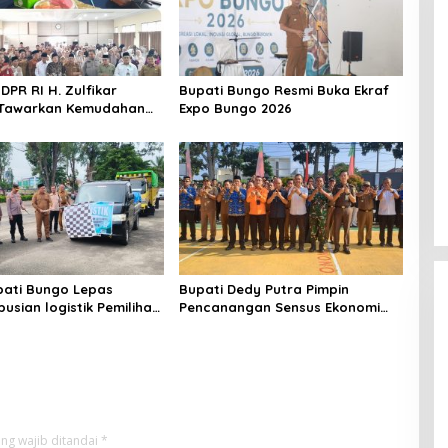
DPR RI H. Zulfikar
Bupati Bungo Resmi Buka Ekraf
Tawarkan Kemudahan
Expo Bungo 2026
aji Hingga Siap Cukupi
an Masyarakat
uhan Khusus
pati Bungo Lepas
Bupati Dedy Putra Pimpin
busian logistik Pemilihan
Pencanangan Sensus Ekonomi
io) Serentak Kabupaten
2026 di Bungo: Pemetaan
hun 2026.
Ekonomi Akurat untuk
Pembangunan Tepat Sasaran
ng wajib ditandai
*