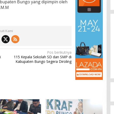
bupaten Bungo yang dipimpin oleh
a.M.M
kuti Kami
115 Kepala Sekolah SD dan SMP di
Pos berikutnya
Kabupaten Bungo Segera Diroling
i
115 Kepala Sekolah SD dan SMP di
Di ADVETORIAL, KRIMINAL, PENDIDIKAN,
,
Kabupaten Bungo Segera Diroling
POLITIK
|
Juni 4, 2026