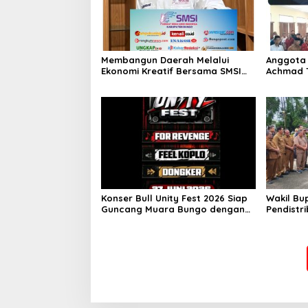
Membangun Daerah Melalui
Anggota 
Ekonomi Kreatif Bersama SMSI
Achmad 
Kabupaten Bungo
Ibadah H
Kebutuh
Berkebut
Konser Bull Unity Fest 2026 Siap
Wakil Bu
Guncang Muara Bungo dengan
Pendistri
For Revenge, Fell Koplo, dan
Rio (Pilr
Dongker
Bungo Ta