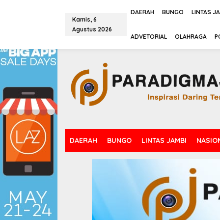
L
e
DAERAH
BUNGO
LINTAS J
Kamis, 6
w
Agustus 2026
a
tutup
ADVETORIAL
OLAHRAGA
P
t
i
k
e
k
o
n
t
e
n
DAERAH
BUNGO
LINTAS JAMBI
NASIO