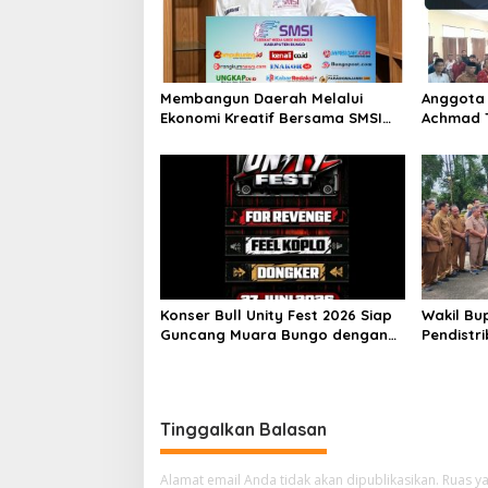
o
s
Membangun Daerah Melalui
Anggota 
Ekonomi Kreatif Bersama SMSI
Achmad 
Kabupaten Bungo
Ibadah H
Kebutuh
Berkebut
Konser Bull Unity Fest 2026 Siap
Wakil Bu
Guncang Muara Bungo dengan
Pendistri
For Revenge, Fell Koplo, dan
Rio (Pilr
Dongker
Bungo Ta
Tinggalkan Balasan
Alamat email Anda tidak akan dipublikasikan.
Ruas ya