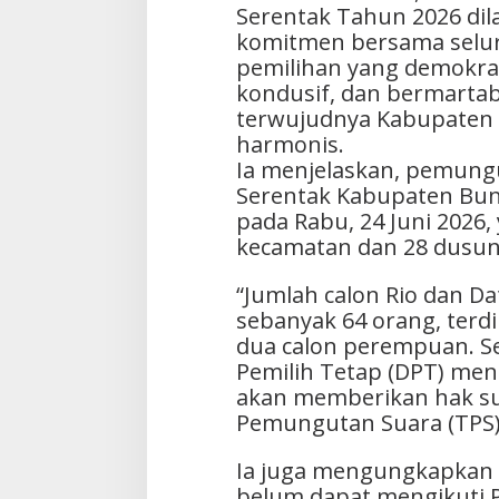
Serentak Tahun 2026 di
komitmen bersama selu
pemilihan yang demokratis
kondusif, dan bermart
terwujudnya Kabupaten
harmonis.
Ia menjelaskan, pemungu
Serentak Kabupaten Bun
pada Rabu, 24 Juni 2026,
kecamatan dan 28 dusun
“Jumlah calon Rio dan Da
sebanyak 64 orang, terdiri
dua calon perempuan. S
Pemilih Tetap (DPT) men
akan memberikan hak su
Pemungutan Suara (TPS),” 
Ia juga mengungkapkan 
belum dapat mengikuti 