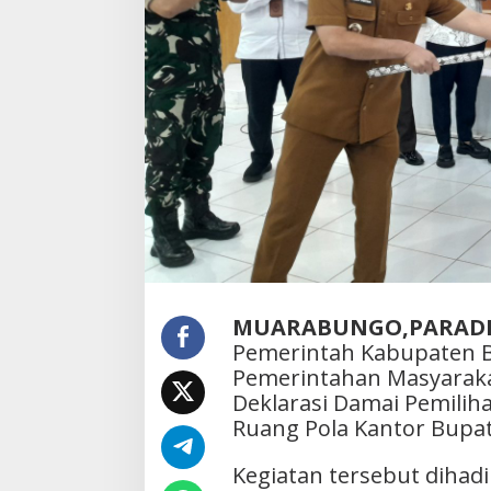
a
m
a
i
P
i
l
R
i
o
S
e
r
e
n
t
MUARABUNGO,PARADI
a
Pemerintah Kabupaten B
k
2
Pemerintahan Masyarak
0
Deklarasi Damai Pemilih
2
Ruang Pola Kantor Bupati
6
Kegiatan tersebut dihad