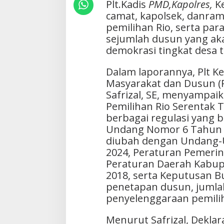
Plt.Kadis
PMD,Kapolres,
Ke
camat, kapolsek, danrami
pemilihan Rio, serta para
sejumlah dusun yang aka
demokrasi tingkat desa t
Dalam laporannya, Plt K
Masyarakat dan Dusun 
Safrizal, SE, menyampa
Pemilihan Rio Serentak
berbagai regulasi yang 
Undang Nomor 6 Tahun 2
diubah dengan Undang
2024, Peraturan Pemeri
Peraturan Daerah Kabu
2018, serta Keputusan B
penetapan dusun, jumlah
penyelenggaraan pemilih
Menurut Safrizal, Deklar