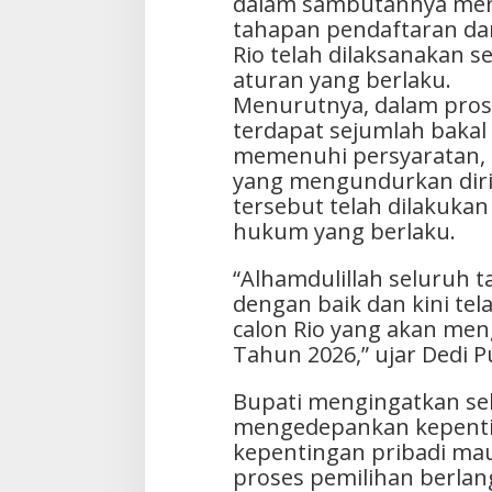
dalam sambutannya men
tahapan pendaftaran dan 
Rio telah dilaksanakan s
aturan yang berlaku.
Menurutnya, dalam prose
terdapat sejumlah bakal 
memenuhi persyaratan, 
yang mengundurkan diri
tersebut telah dilakuka
hukum yang berlaku.
“Alhamdulillah seluruh 
dengan baik dan kini tel
calon Rio yang akan meng
Tahun 2026,” ujar Dedi P
Bupati mengingatkan sel
mengedepankan kepentin
kepentingan pribadi m
proses pemilihan berlan