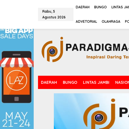
L
e
DAERAH
BUNGO
LINTAS JA
Rabu, 5
w
Agustus 2026
a
tutup
ADVETORIAL
OLAHRAGA
PO
t
i
k
e
k
o
n
t
e
n
DAERAH
BUNGO
LINTAS JAMBI
NASIO