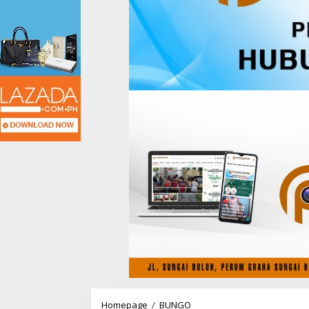
Homepage
/
BUNGO
P