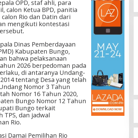
pala OPD, staf ahli, para
l, calon Ketua BPD, panitia
 calon Rio dan Datin dari
n mengikuti kontestasi
ersebut.
epala Dinas Pemberdayaan
(PMD) Kabupaten Bungo,
ikan bahwa pelaksanaan
115 Kepala Sekolah SD dan SMP di
 Tahun 2026 berpedoman pada
Kabupaten Bungo Segera Diroling
berlaku, di antaranya Undang-
Di ADVETORIAL, KRIMINAL, PENDIDIKAN,
POLITIK
|
Juni 4, 2026
014 tentang Desa yang telah
-Undang Nomor 3 Tahun
ntah Nomor 16 Tahun 2020,
paten Bungo Nomor 12 Tahun
upati Bungo terkait
 TPS, dan jadwal
an Rio.
asi Damai Pemilihan Rio