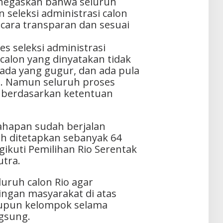
egaskan bahwa seluruh
seleksi administrasi calon
ecara transparan dan sesuai
s seleksi administrasi
calon yang dinyatakan tidak
ada yang gugur, dan ada pula
. Namun seluruh proses
n berdasarkan ketentuan
tahapan sudah berjalan
ah ditetapkan sebanyak 64
ikuti Pemilihan Rio Serentak
utra.
uruh calon Rio agar
gan masyarakat di atas
aupun kelompok selama
gsung.