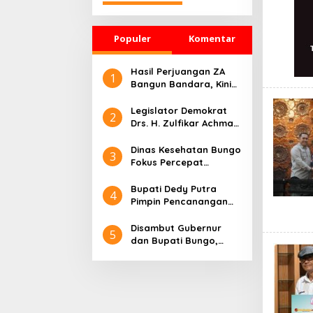
Populer
Komentar
Hasil Perjuangan ZA
1
Bangun Bandara, Kini
Legislator Demokrat
jadi yang pertama
Legislator Demokrat
2
Turun Bersama Batik
Drs. H. Zulfikar Achmad
Air
Anggota Komisi VIII
DPR RI Lakukan
Dinas Kesehatan Bungo
3
Supervisi Pelaksanaan
Fokus Percepat
P2K2 dan Verifikasi
Penanggulangan TBC
Komitmen Program
dan HIV/AIDS Meuju
Bupati Dedy Putra
4
Kesejahteraan Sosial di
Target Nasional
Pimpin Pencanangan
Kabupaten Bungo
Sensus Ekonomi 2026 di
Bungo: Pemetaan
Disambut Gubernur
5
Ekonomi Akurat untuk
dan Bupati Bungo,
Pembangunan Tepat
Maskapai Batik Air
Sasaran
Resmi Mendarat dan
Terbang Mengisi Rute
Muara Bungo –
Jakarta