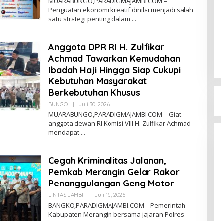
MUARABUNGO,PARADIGMAJAMBI.COM –
E
Penguatan ekonomi kreatif dinilai menjadi salah
H
satu strategi penting dalam
D
I
G
M
Anggota DPR RI H. Zulfikar
A
Achmad Tawarkan Kemudahan
Ibadah Haji Hingga Siap Cukupi
Kebutuhan Masyarakat
Berkebutuhan Khusus
BUNGO
|
Juli 30, 2026
O
L
MUARABUNGO,PARADIGMAJAMBI.COM – Giat
E
anggota dewan RI Komisi VIII H. Zulfikar Achmad
H
mendapat
D
I
G
M
Cegah Kriminalitas Jalanan,
A
Pemkab Merangin Gelar Rakor
Penanggulangan Geng Motor
115 Kepala Sekolah SD dan SMP di
LINTAS JAMBI
|
Juli 15, 2026
O
Kabupaten Bungo Segera Diroling
L
BANGKO,PARADIGMAJAMBI.COM – Pemerintah
E
Kabupaten Merangin bersama jajaran Polres
Di ADVETORIAL, KRIMINAL, PENDIDIKAN,
H
POLITIK
|
Juni 4, 2026