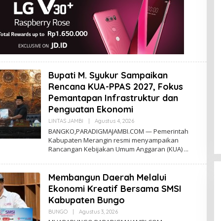
Bupati M. Syukur Sampaikan
Rencana KUA-PPAS 2027, Fokus
Pemantapan Infrastruktur dan
Penguatan Ekonomi
LINTAS JAMBI
|
Agustus 4, 2026
O
L
BANGKO,PARADIGMAJAMBI.COM — Pemerintah
E
Kabupaten Merangin resmi menyampaikan
H
Rancangan Kebijakan Umum Anggaran (KUA)
D
I
G
M
Membangun Daerah Melalui
A
Ekonomi Kreatif Bersama SMSI
Kabupaten Bungo
BUNGO
|
Agustus 3, 2026
O
L