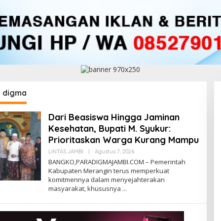
:
digma
Dari Beasiswa Hingga Jaminan
Kesehatan, Bupati M. Syukur:
Prioritaskan Warga Kurang Mampu
LINTAS JAMBI
|
Agustus 7, 2026
O
L
BANGKO,PARADIGMAJAMBI.COM – Pemerintah
E
Kabupaten Merangin terus memperkuat
H
komitmennya dalam menyejahterakan
D
I
masyarakat, khususnya
G
M
A