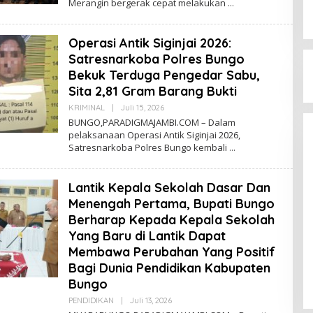
Merangin bergerak cepat melakukan
D
I
G
M
Operasi Antik Siginjai 2026:
A
Satresnarkoba Polres Bungo
Bekuk Terduga Pengedar Sabu,
Sita 2,81 Gram Barang Bukti
KRIMINAL
|
Juli 15, 2026
O
L
BUNGO,PARADIGMAJAMBI.COM – Dalam
E
pelaksanaan Operasi Antik Siginjai 2026,
H
Satresnarkoba Polres Bungo kembali
D
I
G
M
Lantik Kepala Sekolah Dasar Dan
A
Menengah Pertama, Bupati Bungo
Berharap Kepada Kepala Sekolah
Yang Baru di Lantik Dapat
Membawa Perubahan Yang Positif
Bagi Dunia Pendidikan Kabupaten
Bungo
PENDIDIKAN
|
Juli 13, 2026
O
L