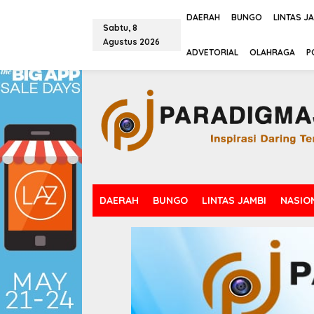
L
e
DAERAH
BUNGO
LINTAS J
Sabtu, 8
w
Agustus 2026
a
tutup
ADVETORIAL
OLAHRAGA
P
t
i
k
e
k
o
n
t
e
n
DAERAH
BUNGO
LINTAS JAMBI
NASIO