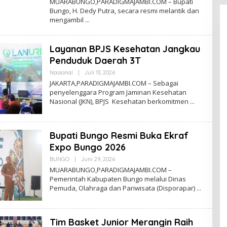
MUARABUNGO,PARADIGMAJAMBI.COM – Bupati
E
Bungo, H. Dedy Putra, secara resmi melantik dan
H
mengambil
D
I
G
M
Layanan BPJS Kesehatan Jangkau
A
Penduduk Daerah 3T
Nasional
|
Juli 13, 2026
O
L
JAKARTA,PARADIGMAJAMBI.COM – Sebagai
E
penyelenggara Program Jaminan Kesehatan
H
Nasional (JKN), BPJS Kesehatan berkomitmen
D
I
G
M
A
Bupati Bungo Resmi Buka Ekraf
Expo Bungo 2026
BUNGO
|
Juni 29, 2026
O
L
MUARABUNGO,PARADIGMAJAMBI.COM –
E
Pemerintah Kabupaten Bungo melalui Dinas
H
Pemuda, Olahraga dan Pariwisata (Disporapar)
D
I
G
M
A
Tim Basket Junior Merangin Raih