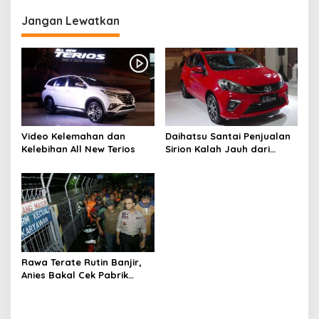
i
p
Jangan Lewatkan
o
s
Video Kelemahan dan
Daihatsu Santai Penjualan
Kelebihan All New Terios
Sirion Kalah Jauh dari
Mobil LCGC
Rawa Terate Rutin Banjir,
Anies Bakal Cek Pabrik
Sekitar