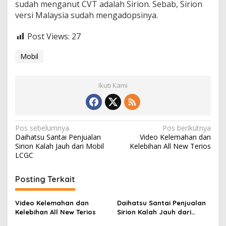
sudah menganut CVT adalah Sirion. Sebab, Sirion
versi Malaysia sudah mengadopsinya.
Post Views:
27
Mobil
Ikuti Kami
N
Pos sebelumnya
Pos berikutnya
Daihatsu Santai Penjualan
Video Kelemahan dan
a
Sirion Kalah Jauh dari Mobil
Kelebihan All New Terios
v
LCGC
i
Posting Terkait
g
a
Video Kelemahan dan
Daihatsu Santai Penjualan
s
Kelebihan All New Terios
Sirion Kalah Jauh dari
Mobil LCGC