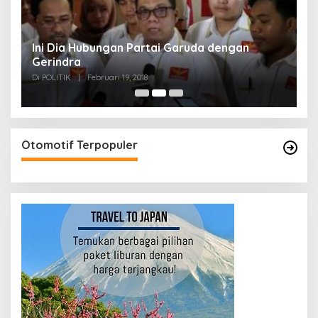
n
Ini Dia Hubungan Partai Garuda dengan
S
Gerindra
Y
Di POLITIK
|
Februari 19, 2018
Di
Otomotif Terpopuler