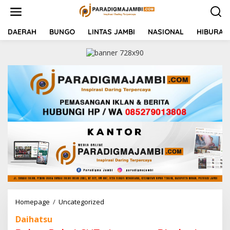
L
e
w
a
DAERAH
BUNGO
LINTAS JAMBI
NASIONAL
HIBURAN
t
i
k
e
k
o
n
t
e
n
Homepage
/
Uncategorized
B
e
Daihatsu
l
u