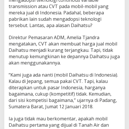
mengadopsi teknologi continous variable
i
D
transmission atau CVT pada mobil-mobil yang
a
mereka jual di Indonesia. Padahal, beberapa
i
pabrikan lain sudah mengadopsi teknologi
h
tersebut. Lantas, apa alasan Daihatsu?
a
t
s
Direktur Pemasaran ADM, Amelia Tjandra
u
mengatakan, CVT akan membuat harga jual mobil
I
Daihatsu menjadi kurang terjangkau. Tapi, tidak
n
menutup kemungkinan ke depannya Daihatsu juga
d
akan menggunakannya.
o
n
e
“Kami juga ada nanti (mobil Daihatsu di Indonesia).
s
Kalau di Jepang, semua pakai CVT. Tapi, kalau
i
diterapkan untuk pasar Indonesia, harganya
a
bagaimana, cukup (kompetitif) tidak. Kemudian,
?
dari sisi kompetisi bagaimana,” ujarnya di Padang,
Sumatera Barat, Jumat 12 Januari 2018.
Ia juga tidak mau berkomentar, apakah mobil
Daihatsu pertama yang dijual di Tanah Air dan