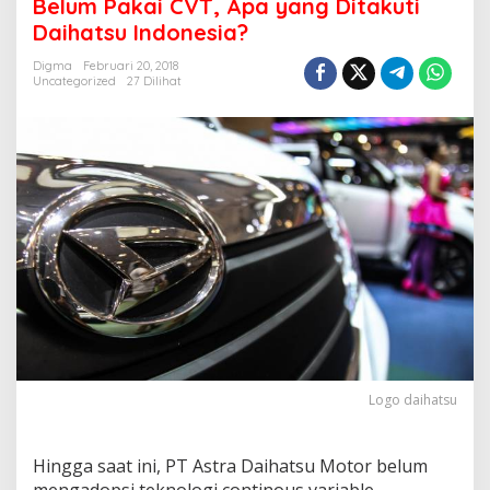
Belum Pakai CVT, Apa yang Ditakuti
m
Daihatsu Indonesia?
P
a
Digma
Februari 20, 2018
k
Uncategorized
27 Dilihat
a
i
C
V
T
,
A
p
a
y
a
n
g
D
i
t
Logo daihatsu
a
k
u
Hingga saat ini, PT Astra Daihatsu Motor belum
t