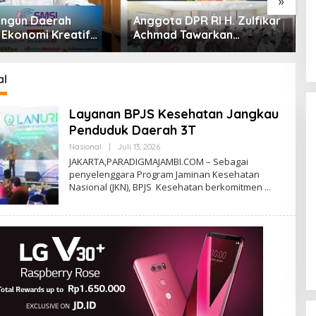
»
ngun Daerah
Anggota DPR RI H. Zulfikar
C
 Ekonomi Kreatif
Achmad Tawarkan
P
a SMSI Kabupaten
Kemudahan Ibadah Haji
R
Hingga Siap Cukupi
Kebutuhan Masyarakat
al
Berkebutuhan Khusus
Layanan BPJS Kesehatan Jangkau
Penduduk Daerah 3T
Nasional
|
Juli 13, 2026
O
L
JAKARTA,PARADIGMAJAMBI.COM – Sebagai
E
penyelenggara Program Jaminan Kesehatan
H
Nasional (JKN), BPJS Kesehatan berkomitmen
D
I
G
M
A