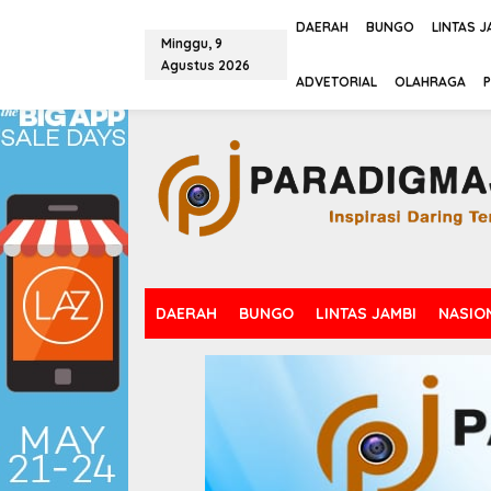
L
e
DAERAH
BUNGO
LINTAS J
Minggu, 9
w
Agustus 2026
a
tutup
ADVETORIAL
OLAHRAGA
P
t
i
k
e
k
o
n
t
e
n
DAERAH
BUNGO
LINTAS JAMBI
NASIO