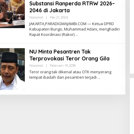
Substansi Ranperda RTRW 2026–
2046 di Jakarta
Nasional
|
Mei 21, 2026
O
L
JAKARTA,PARADIGMAJAMBI.COM — Ketua DPRD
E
Kabupaten Bungo, Muhammad Adani, menghadiri
H
Rapat Koordinasi (Rakor)
D
I
G
M
NU Minta Pesantren Tak
A
Terprovokasi Teror Orang Gila
Nasional
|
Februari 19, 2018
O
L
Teror orang tak dikenal atau OTK menyerang
E
tempat ibadah dan pesantren terjadi
H
D
I
G
M
A