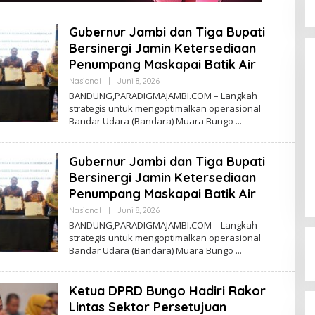
115 Kepala Sekolah SD dan SMP di
Kabupaten Bungo Segera Diroling
Gubernur Jambi dan Tiga Bupati
Di ADVETORIAL, KRIMINAL, PENDIDIKAN,
Bersinergi Jamin Ketersediaan
POLITIK
|
Juni 4, 2026
Penumpang Maskapai Batik Air
Nasional
|
Juni 8, 2026
O
L
BANDUNG,PARADIGMAJAMBI.COM – Langkah
E
strategis untuk mengoptimalkan operasional
H
Bandar Udara (Bandara) Muara Bungo
D
I
G
M
Gubernur Jambi dan Tiga Bupati
A
Bersinergi Jamin Ketersediaan
Penumpang Maskapai Batik Air
Nasional
|
Juni 8, 2026
O
L
BANDUNG,PARADIGMAJAMBI.COM – Langkah
E
strategis untuk mengoptimalkan operasional
H
Bandar Udara (Bandara) Muara Bungo
D
I
G
M
Ketua DPRD Bungo Hadiri Rakor
A
Lintas Sektor Persetujuan