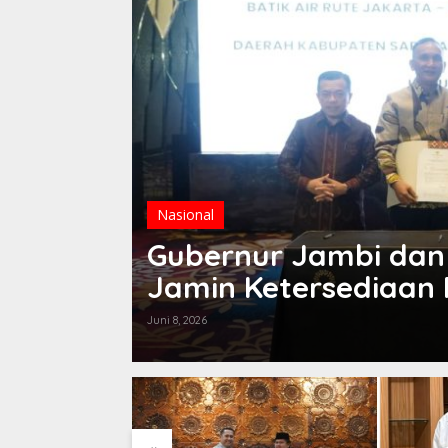
Nasional
uduk
Gubernur Jambi dan 
Jamin Ketersediaan
Air
Juni 8, 2026