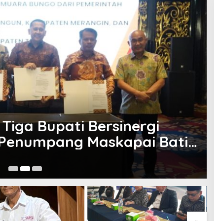
Tiga Bupati Bersinergi
 Penumpang Maskapai Batik
A
Ju