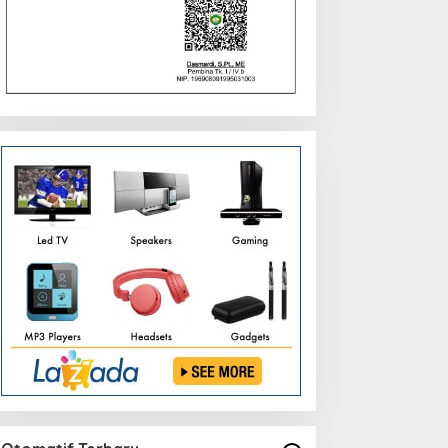
egah Kriminalitas Jalanan,
Dari Beasiswa Hingga
emkab Merangin Gelar
Jaminan Kesehatan, Bupati
akor Penanggulangan
M. Syukur: Prioritaskan
Geng Motor
Warga Kurang Mampu