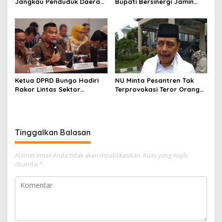
Jangkau Penduduk Daerah
Bupati Bersinergi Jamin
3T
Ketersediaan Penumpang
Maskapai Batik Air
Ketua DPRD Bungo Hadiri
NU Minta Pesantren Tak
Rakor Lintas Sektor
Terprovokasi Teror Orang
Persetujuan Substansi
Gila
Ranperda RTRW 2026–2046
di Jakarta
Tinggalkan Balasan
Alamat email Anda tidak akan dipublikasikan.
Ruas yang wajib
ditandai
*