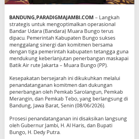
r
s
i
BANDUNG,PARADIGMAJAMBI.COM
– Langkah
n
e
strategis untuk mengoptimalkan operasional
r
Bandar Udara (Bandara) Muara Bungo terus
g
dipacu. Pemerintah Kabupaten Bungo sukses
i
menggalang sinergi dan komitmen bersama
J
a
dengan tiga pemerintah kabupaten tetangga guna
m
mendukung keberlanjutan penerbangan maskapai
i
Batik Air rute Jakarta – Muara Bungo (PP).
n
K
​Kesepakatan bersejarah ini dikukuhkan melalui
e
t
penandatanganan komitmen dan dukungan
e
penerbangan oleh Pemkab Sarolangun, Pemkab
r
Merangin, dan Pemkab Tebo, yang berlangsung di
s
Bandung, Jawa Barat, Senin (08/06/2026).
e
d
i
Prosesi penandatanganan ini disaksikan langsung
a
oleh Gubernur Jambi, H. Al Haris, dan Bupati
a
Bungo, H. Dedy Putra.
n