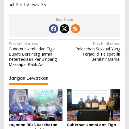
Post Views:
35
Ikuti Kami
N
Pos sebelumnya
Pos berikutnya
Gubernur Jambi dan Tiga
Pelecehan Seksual Yang
a
Bupati Bersinergi Jamin
Terjadi di Pelepat Ilir
v
Ketersediaan Penumpang
Berakhir Damai
Maskapai Batik Air
i
g
Jangan Lewatkan
a
s
i
p
o
s
Layanan BPJS Kesehatan
Gubernur Jambi dan Tiga