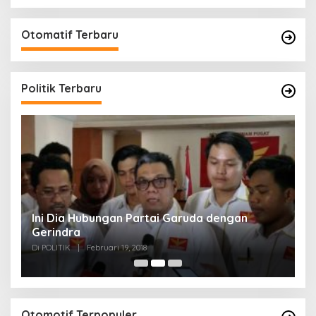
Otomatif Terbaru
Politik Terbaru
n
Ini Dia Hubungan Partai Garuda dengan
S
Gerindra
Y
Di POLITIK
|
Februari 19, 2018
Di
Otomotif Terpopuler