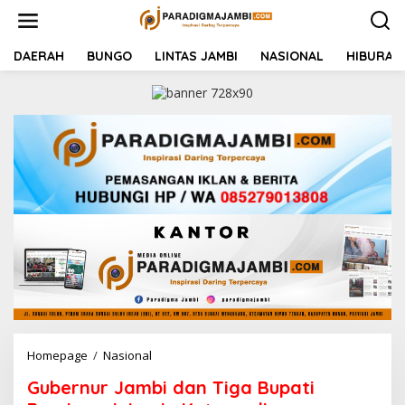
L
e
w
a
DAERAH
BUNGO
LINTAS JAMBI
NASIONAL
HIBURAN
t
i
k
e
k
o
n
t
e
n
Homepage
/
Nasional
G
u
Gubernur Jambi dan Tiga Bupati
b
e