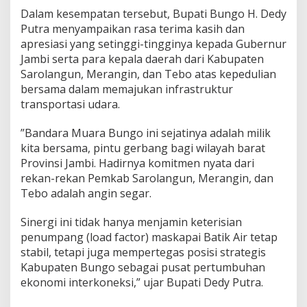
P
​Dalam kesempatan tersebut, Bupati Bungo H. Dedy
e
n
Putra menyampaikan rasa terima kasih dan
u
apresiasi yang setinggi-tingginya kepada Gubernur
m
Jambi serta para kepala daerah dari Kabupaten
p
Sarolangun, Merangin, dan Tebo atas kepedulian
a
bersama dalam memajukan infrastruktur
n
g
transportasi udara.
M
a
​”Bandara Muara Bungo ini sejatinya adalah milik
s
kita bersama, pintu gerbang bagi wilayah barat
k
Provinsi Jambi. Hadirnya komitmen nyata dari
a
p
rekan-rekan Pemkab Sarolangun, Merangin, dan
a
Tebo adalah angin segar.
i
B
Sinergi ini tidak hanya menjamin keterisian
a
penumpang (load factor) maskapai Batik Air tetap
t
i
stabil, tetapi juga mempertegas posisi strategis
k
Kabupaten Bungo sebagai pusat pertumbuhan
A
ekonomi interkoneksi,” ujar Bupati Dedy Putra.
i
r