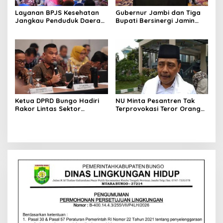
Layanan BPJS Kesehatan
Gubernur Jambi dan Tiga
Jangkau Penduduk Daerah
Bupati Bersinergi Jamin
3T
Ketersediaan Penumpang
Maskapai Batik Air
Ketua DPRD Bungo Hadiri
NU Minta Pesantren Tak
Rakor Lintas Sektor
Terprovokasi Teror Orang
Persetujuan Substansi
Gila
Ranperda RTRW 2026–2046
di Jakarta